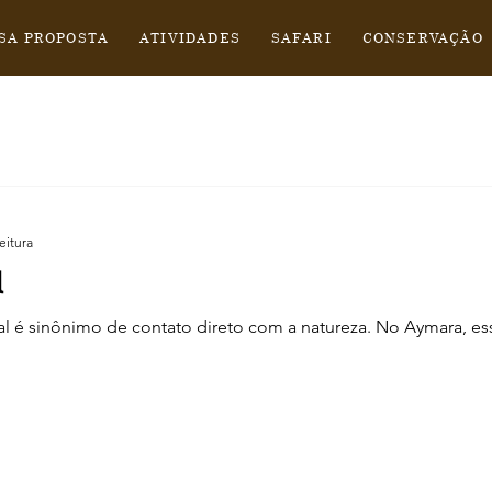
SA PROPOSTA
ATIVIDADES
SAFARI
CONSERVAÇÃO
eitura
l
l é sinônimo de contato direto com a natureza. No Aymara, es