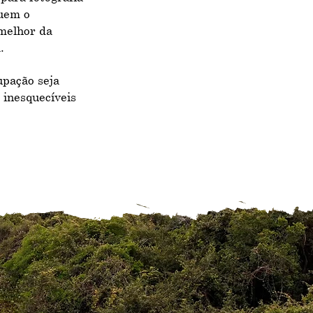
luem o
melhor da
.
upação seja
 inesquecíveis