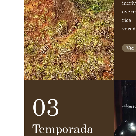
incrí
aver
rica
vered
Ver
03
Temporada