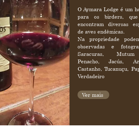
O Aymara Lodge é um h
para os birders, que
encontram diversas es
de aves endêmicas.
Na propriedade pode
observadas e fotograf
Saracuras, Mutu
Penacho, Jacús, Ara
Castanho, Tucanuçu, Pa
Verdadeiro
Ver mais