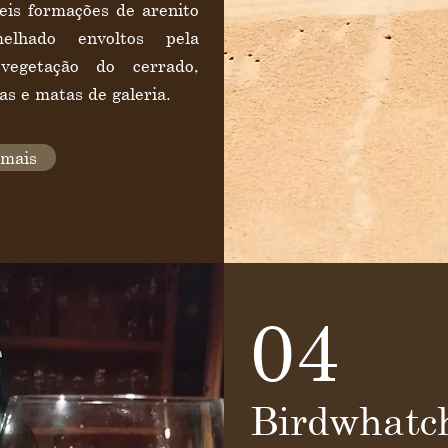
veis formações de arenito
melhado envoltos pela
 vegetação do cerrado,
as e matas de galeria.
 mais
04
Birdwhatc