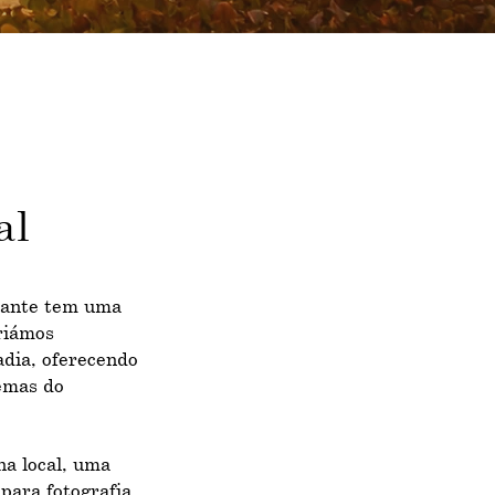
al
jante tem uma
criámos
dia, oferecendo
emas do
na local, uma
para fotografia