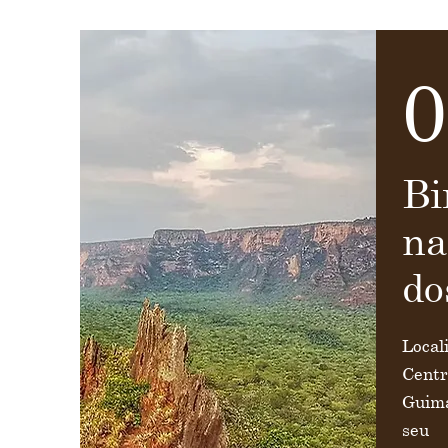
0
Bi
na
do
​Loca
Cen
Guim
seu 