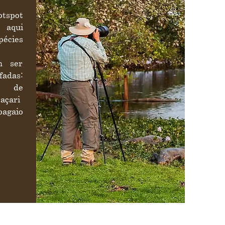
otspot
 aqui
pécies
m ser
adas:
m de
çari-
pagaio