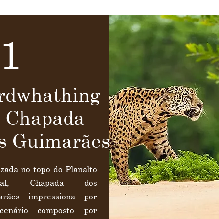
1
rdwhathing
 Chapada
s Guimarães
lizada no topo do Planalto
tral, Chapada dos
arães impressiona por
cenário composto por